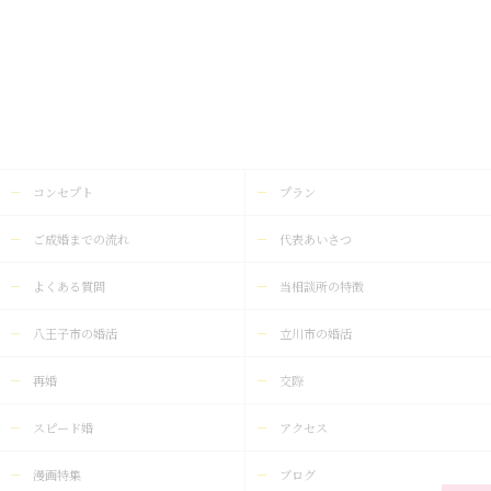
コンセプト
プラン
ご成婚までの流れ
代表あいさつ
よくある質問
当相談所の特徴
八王子市の婚活
立川市の婚活
再婚
交際
スピード婚
アクセス
漫画特集
ブログ