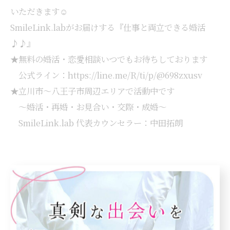
いただきます☺
SmileLink.labがお届けする『仕事と両立できる婚活
♪♪』
★無料の婚活・恋愛相談いつでもお待ちしております
公式ライン：https://line.me/R/ti/p/@698zxusv
★立川市～八王子市周辺エリアで活動中です
～婚活・再婚・お見合い・交際・成婚～
SmileLink.lab 代表カウンセラー：中田拓朗
--------------------------------------------------------------------
--
SmileLink.lab
住所 : 東京都昭島市上川原町２－１３－１－２０３