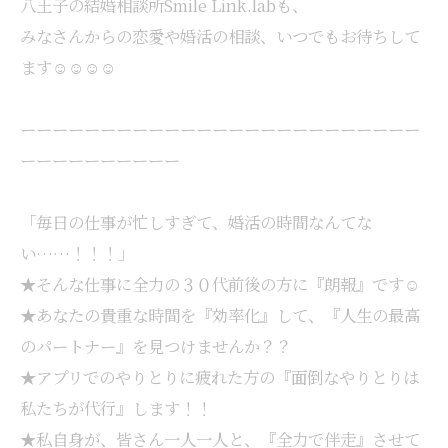
八王子の結婚相談所Smile Link.labも、
みなさんからの恋愛や婚活の相談、いつでもお待ちして
ます☺☺☺☺
ーーーーーーーーーーーーーーーーーーーーーーーーー
ーーーーーーーーーー
「毎日の仕事が忙しすぎて、婚活の時間なんてな
い……！！！」
★そんな仕事に全力の３０代前後の方に『朗報』です☺
★あなたの貴重な時間を『効率化』して、『人生の最高
のパートナー』を見つけませんか？？
★アプリでのやりとりに疲れた方の『面倒なやりとりは
私たちが代行』します！！
★私自身が、皆さん一人一人と、『全力で伴走』させて