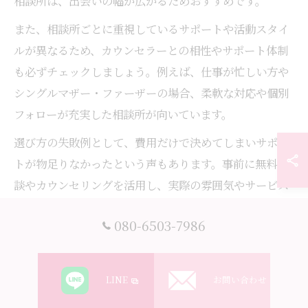
相談所は、出会いの幅が広がるためおすすめです。
また、相談所ごとに重視しているサポートや活動スタイ
ルが異なるため、カウンセラーとの相性やサポート体制
も必ずチェックしましょう。例えば、仕事が忙しい方や
シングルマザー・ファーザーの場合、柔軟な対応や個別
フォローが充実した相談所が向いています。
選び方の失敗例として、費用だけで決めてしまいサポー
トが物足りなかったという声もあります。事前に無料相
談やカウンセリングを活用し、実際の雰囲気やサービス
内容を自分の目で確認することが安心の第一歩です。
080-6503-7986
結婚相談所のサポート内容を比較検討
結婚相談所のサポート内容は、プロフィール作成からお
LINE
お問い合わせ
見合いセッティング、交際中のアドバイス、成婚後のフ