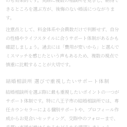
結婚相談所のサポート体制を徹底比較
きるところを選ぶ方が、後悔のない婚活につながりま
相談所選びで成婚につながる秘訣とは
す。
八王子で後悔しない結婚相談所の見極め方
注意点として、料金体系や会員数だけで判断せず、自分
結婚相談所 選びで失敗しないための注意点
の性格やライフスタイルに合うサポート体制があるかも
八王子結婚相談所のサポート充実度を確認
確認しましょう。過去には「費用が安いから」と選んで
結婚相談所の成婚率や口コミを参考にする
ミスマッチを感じたという声もあるため、複数の視点で
入会金無料や更新料も含めて総合比較
慎重に比較することが大切です。
八王子で安心できる結婚相談所の条件
結婚相談所 選びで重視したいサポート体制
成婚につながる結婚相談所選びのポイント
八王子で成婚を目指す結婚相談所選びの極
結婚相談所を選ぶ際に最も重視したいポイントの一つが
意
サポート体制です。特に八王子市の結婚相談所では、専
任カウンセラーによる個別サポートや、プロフィール作
結婚相談所のサポート内容を比較検討
成からお見合いセッティング、交際中のフォローまで、
成婚率が高い結婚相談所の見分け方
手厚い支援が受けられるかどうかを確認しましょう。