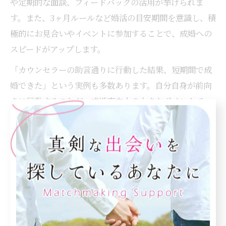
や定期的な面談、フィードバックの活用が挙げられま
す。また、3ヶ月ルールなど婚活の目安期間を意識し、積
極的にお見合いやイベントに参加することで、成婚への
スピードがアップします。
「カウンセラーの助言通りに行動した結果、短期間で成
婚できた」という実例も多数あります。自分自身が前向
きに行動することが、成婚率向上の大きなポイントで
す。
サポート内容を比較した結婚相談所の選び方
結婚相談所選びで重要なのは、各相談所のサポート内容
を丁寧に比較することです。八王子市内の相談所では、
書類審査の厳格さやカウンセラーの質、プロフィール作
成支援、成婚までのフォロー体制など、サービス内容に