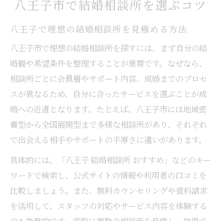
八王子市で結婚相談所を選ぶコツ
結婚相談所を活用した効率的な八王子婚活
術
八王子で理想の結婚相談所を見極める方法
会員属性から見る結婚相談所の選択ポイン
八王子市で理想の結婚相談所を探すには、まず自分の結
ト
婚観や希望条件を整理することが重要です。なぜなら、
八王子 婚 活に強い結婚相談所活用の秘訣
相談所ごとに会員層やサポート内容、成婚までのプロセ
成婚率を高める結婚相談所の賢い使い方
スが異なるため、自分に合ったサービスを選ぶことが成
サポート内容を比較した結婚相談所の選び
婚への近道となります。たとえば、八王子市には地域密
方
着型から全国展開型まで多様な相談所があり、それぞれ
自分に合った結婚相談所探しの秘訣
で出会える相手やサポートの手厚さに違いがあります。
八王子で自分に合う結婚相談所を見つける
具体的には、「八王子 結婚相談所 おすすめ」などのキー
コツ
ワードで検索し、公式サイトの情報や利用者の口コミを
結婚相談所の会員属性や活動傾向を知る
比較しましょう。また、無料カウンセリングや資料請求
を活用して、スタッフの対応やサービス内容を体験する
八王子 結婚 相談 所 求人情報の活用法
のも効果的です。実際に複数の相談所を見学し、納得で