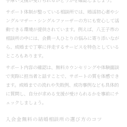
八王子 結婚相談所 おすすめの活用術
サポート体制が整っている相談所では、婚活初心者やシ
結婚相談所で理想のパートナーを見つける
ングルマザー・シングルファーザーの方にも安心して活
コツ
動できる環境が提供されています。例えば、八王子市の
安心して始める八王子市の婚活成功術
相談所の中には、会員一人ひとりの悩みに寄り添いなが
八王子で安心して始める結婚相談所利用法
ら、成婚まで丁寧に伴走するサービスを特色としている
結婚相談所 選びで重視すべき費用とサポー
ところもあります。
ト
サポート内容の確認は、無料カウンセリングや体験面談
八王子 婚 活に役立つ結婚相談所の選択基準
で実際に担当者と話すことで、サポートの質を体感でき
入会金無料や更新料を考慮した結婚相談所
ます。成婚までの流れや失敗例、成功事例なども具体的
選び
に質問し、自分が求める支援が受けられるかを事前にチ
結婚相談所のサポートを最大限に活かす方
ェックしましょう。
法
入会金無料の結婚相談所の選び方のコツ