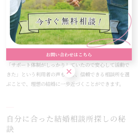
違いがあります。
失敗しない選び方としては、入会前に複数の相談所で無
料相談や説明会に参加し、実際のサポート体制や雰囲気
を確認することが有効です。特に、サポートの手厚さや
料金体系（入会金無料や更新料など）も比較ポイントと
なります。
お問い合わせはこちら
「サポート体制がしっかりしていたので安心して活動で
お問い合わせはこちら
きた」という利用者の声も多く、信頼できる相談所を選
ぶことで、理想の結婚に一歩近づくことができます。
自分に合った結婚相談所探しの秘
訣