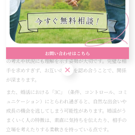
出会いにつながります。
婚 活 必要なことを押さえる心構えのヒント
婚活で必要なことを押さえるためには、柔軟な心構えが
欠かせません。「婚 活 必要なこと」として、まずは自
分の価値観や譲れないポイントを明確にしつつも、相手
お問い合わせはこちら
の考えや状況にも理解を示す姿勢が大切です。完璧な相
お問い合わせはこちら
手を求めすぎず、お互いの違いを認め合うことで、関係
が深まります。
また、婚活における「3C」（条件、コントロール、コミ
ュニケーション）にとらわれ過ぎると、自然な出会いや
成長の機会を逃してしまう可能性があります。婚活がう
まくいく人の特徴は、素直に気持ちを伝えたり、相手の
立場を考えたりする柔軟さを持っている点です。