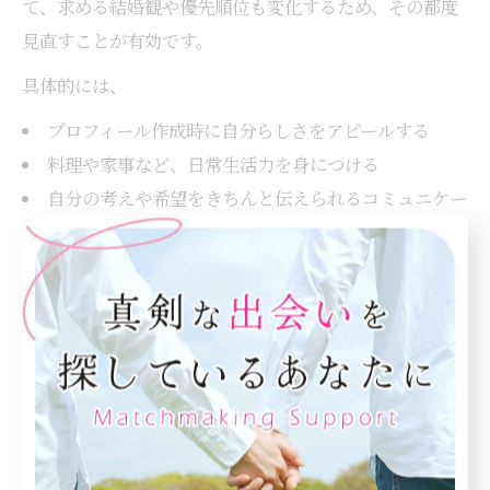
て、求める結婚観や優先順位も変化するため、その都度
見直すことが有効です。
具体的には、
プロフィール作成時に自分らしさをアピールする
料理や家事など、日常生活力を身につける
自分の考えや希望をきちんと伝えられるコミュニケー
ション力を養う
などが挙げられます。また、「女性が1番モテる年齢
は？」という疑問がありますが、年齢だけでなく誠実さ
や自立心、思いやりが評価される傾向が強まっていま
す。
婚活で不安を感じたときは、信頼できる第三者や専門家
に相談することも大切です。自分らしさを大切にし、無
理のないペースで婚活を進めることが、結果的に理想の