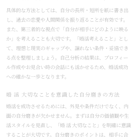
婚活を続けるための自己分析の重要性とは
具体的な方法としては、自分の長所・短所を紙に書き出
婚 活 必要なことを整理した行動のポイント
し、過去の恋愛や人間関係を振り返ることが有効です。
また、第三者的な視点で「自分が相手にどのように映る
婚活心構えで諦めない気持ちを支える方法
か」を考えることも大切です。「婚活考えること」とし
婚活うまくいく人特徴に学ぶ行動習慣の工
て、理想と現実のギャップや、譲れない条件・妥協でき
夫
る点を整理しましょう。自己分析の結果は、プロフィー
婚 活 やることリスト活用で継続力アップ
ル作成やお見合い時の会話にも活かせるため、婚活成功
価値観を育み納得の出会いを目指す方法
への確かな一歩となります。
婚活で共有したい価値観の見極め方
婚活心構えとして価値観の育て方を考える
婚 活 大切なことを意識した自分磨きの方法
婚 活 大切なことを重視した出会いのコツ
婚活を成功させるためには、外見や条件だけでなく、内
婚活うまくいく人特徴に見る価値観の一致
面の自分磨きが欠かせません。まずは自分の価値観や生
婚活考えることで納得できる出会いを実現
活スタイルを見直し、「婚 活 大切なこと」を明確に意識
することが大切です。自分磨きのポイントは、相手に合