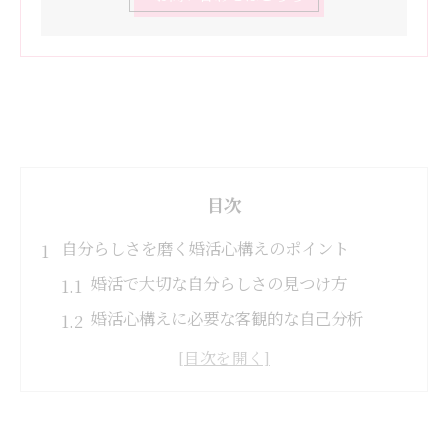
目次
自分らしさを磨く婚活心構えのポイント
婚活で大切な自分らしさの見つけ方
婚活心構えに必要な客観的な自己分析
婚 活 大切なことを意識した自分磨きの方法
婚活うまくいく人特徴から学ぶ内面の強化
法