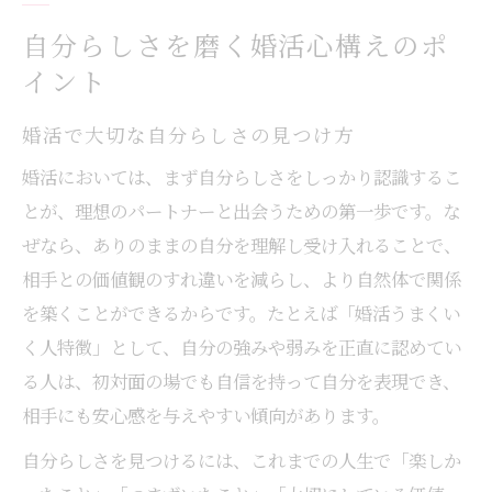
婚活で自己理解を深めるための実践ポイン
自分らしさを磨く婚活心構えのポ
ト
イント
婚活成功へ導く心の準備と本質的な考え方
婚活準備で心を整えるための具体的ステッ
婚活で大切な自分らしさの見つけ方
プ
婚活においては、まず自分らしさをしっかり認識するこ
婚活に必要な安定感と誠実な姿勢の育て方
とが、理想のパートナーと出会うための第一歩です。な
婚活成功のための本質的な考え方とは何か
ぜなら、ありのままの自分を理解し受け入れることで、
婚 活 準備 女性が意識すべきポイントまとめ
相手との価値観のすれ違いを減らし、より自然体で関係
婚 活 必要なことを押さえる心構えのヒント
を築くことができるからです。たとえば「婚活うまくい
理想の結婚像を見極めるために大切な視点
く人特徴」として、自分の強みや弱みを正直に認めてい
る人は、初対面の場でも自信を持って自分を表現でき、
婚活で描く理想の結婚像と現実の違いを知
相手にも安心感を与えやすい傾向があります。
る
婚活考えることで見えてくる結婚後のイメ
自分らしさを見つけるには、これまでの人生で「楽しか
ージ