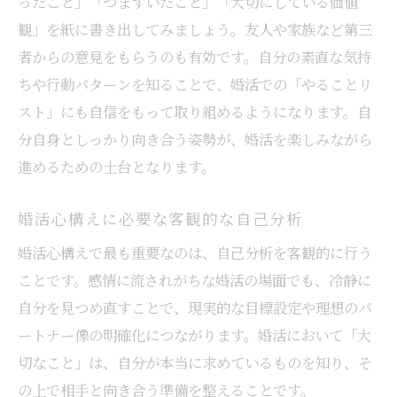
ったこと」「つまずいたこと」「大切にしている価値
婚 活 しない ほうが いい理由も客観的に理
観」を紙に書き出してみましょう。友人や家族など第三
解
者からの意見をもらうのも有効です。自分の素直な気持
ちや行動パターンを知ることで、婚活での「やることリ
婚活心構えとして必要な視点の持ち方を解
スト」にも自信をもって取り組めるようになります。自
説
分自身としっかり向き合う姿勢が、婚活を楽しみながら
婚活うまくいく人特徴から理想像を再確認
進めるための土台となります。
柔軟な心で婚活を楽しむコツとは何か
婚活楽しむには柔軟な発想が重要な理由
婚活心構えに必要な客観的な自己分析
婚活を前向きに捉える心構えの作り方
婚活心構えで最も重要なのは、自己分析を客観的に行う
婚 活 しない ほうが いい時の心のケア方法
ことです。感情に流されがちな婚活の場面でも、冷静に
婚活うまくいく人特徴の柔軟性を見習う
自分を見つめ直すことで、現実的な目標設定や理想のパ
婚 活 やることリストで楽しみを見つける工
ートナー像の明確化につながります。婚活において「大
夫
切なこと」は、自分が本当に求めているものを知り、そ
の上で相手と向き合う準備を整えることです。
婚活を継続するための自己分析と行動指針