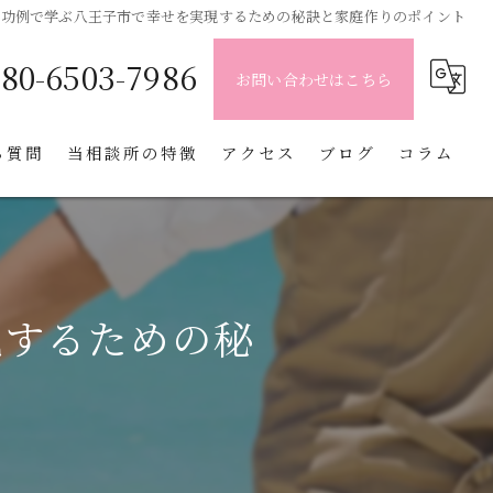
成功例で学ぶ八王子市で幸せを実現するための秘訣と家庭作りのポイント
080-6503-7986
お問い合わせはこちら
る質問
当相談所の特徴
アクセス
ブログ
コラム
八王子市の婚活
漫画特集
立川市の婚活
現するための秘
再婚
交際
スピード婚