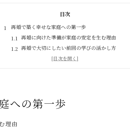
目次
再婚で築く幸せな家庭への第一歩
再婚に向けた準備が家庭の安定を生む理由
再婚で大切にしたい前回の学びの活かし方
幸せな再婚生活へ踏み出す心構えとは
再婚後の家庭作りで意識すべきポイント
再婚の不安を安心に変える最初の一歩
八王子市の再婚成功例から見える工夫
庭への第一歩
再婚成功例に共通する家庭内の工夫点
八王子市で再婚がうまくいく理由を探る
再婚成功者が実践したパートナーとの信頼関係
む理由