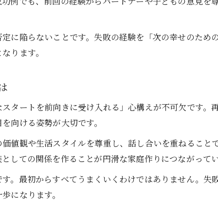
成功例でも、前回の経験からパートナーや子どもの意見を
再婚で子どもが安心できる環境作り
八王子市で再婚を考える方へ伝えたい秘訣
否定に陥らないことです。失敗の経験を「次の幸せのため
八王子市で再婚を成功させる秘訣を解説
となります。
再婚の決断前に知っておきたい重要事項
八王子市で再婚がうまくいく人の特徴
は
再婚活動で後悔しない選択をする方法
なスタートを前向きに受け入れる」心構えが不可欠です。
再婚準備で大切な心の整理と行動計画
目を向ける姿勢が大切です。
お問い合わせはこちら
お問い合わせはこちら
幸せな再婚に必要な心構えと実践術
の価値観や生活スタイルを尊重し、話し合いを重ねること
再婚を前向きに進めるための心構えとは
族としての関係を作ることが円滑な家庭作りにつながって
幸せな再婚生活を続けるための実践術
です。最初からすべてうまくいくわけではありません。失
再婚後の家庭に必要な信頼と努力の秘訣
一歩になります。
再婚でぶつかる壁を乗り越えるコツ