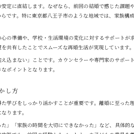
再婚家庭で役立つ日常生活のアイデア
の安定に直結します。なぜなら、前回の結婚で感じた課題
再婚経験者の声から学ぶ調和の秘訣
からです。特に東京都八王子市のような地域では、家族構
経験を生かした再婚の魅力とは何か
前回の結婚経験が再婚に活きる理由
の心の準備や、学校・生活環境の変化に対するサポートが
再婚で自分の魅力を再発見する方法
望を共有したことでスムーズな再婚生活が実現しています
離婚経験が再婚に与えるポジティブな影響
抱え込まない」ことです。カウンセラーや専門家のサポー
再婚で得られる新たな幸せの形とは
きなポイントとなります。
再婚の魅力を家庭生活に生かすポイント
子どもとの調和を重視した再婚の進め方
かし方
再婚で子どもの気持ちを大切にする方法
得た学びをしっかり活かすことが重要です。離婚に至った
子持ち再婚で心がけたい家族の調和術
になります。
再婚家庭で子どもと信頼を築くステップ
った」「家族の時間を大切にできなかった」など、具体的
再婚時に子どもとパートナーをつなぐ配慮